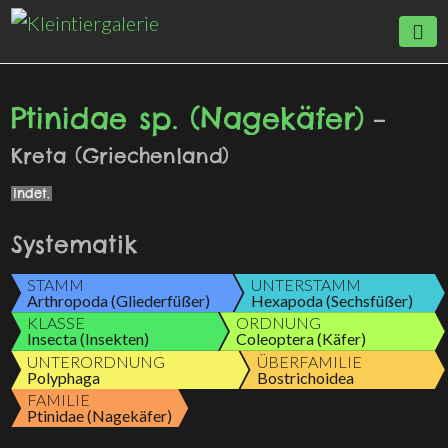
Ptinidae sp. (Nagekäfer)
—
Kreta (Griechenland)
indet.
Systematik
STAMM
UNTERSTAMM
Arthropoda (Gliederfüßer)
Hexapoda (Sechsfüßer)
KLASSE
ORDNUNG
Insecta (Insekten)
Coleoptera (Käfer)
UNTERORDNUNG
ÜBERFAMILIE
Polyphaga
Bostrichoidea
FAMILIE
Ptinidae (Nagekäfer)