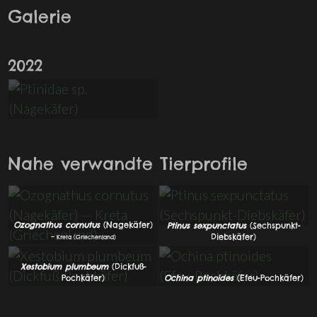
Galerie
2022
Nahe verwandte Tierprofile
Ozognathus cornutus
(Nagekäfer)
Ptinus sexpunctatus
(Sechspunkt-
Diebskäfer)
— Kreta (Griechenland)
Xestobium plumbeum
(Dickfuß-
Pochkäfer)
Ochina ptinoides
(Efeu-Pochkäfer)